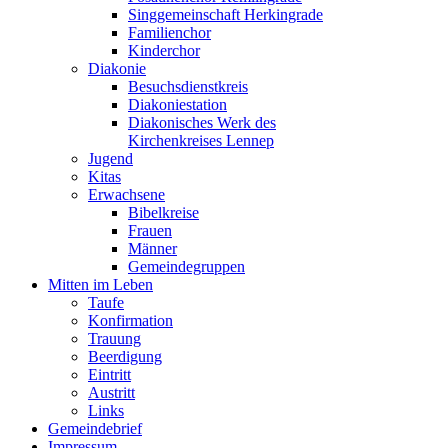
Singgemeinschaft Herkingrade
Familienchor
Kinderchor
Diakonie
Besuchsdienstkreis
Diakoniestation
Diakonisches Werk des
Kirchenkreises Lennep
Jugend
Kitas
Erwachsene
Bibelkreise
Frauen
Männer
Gemeindegruppen
Mitten im Leben
Taufe
Konfirmation
Trauung
Beerdigung
Eintritt
Austritt
Links
Gemeindebrief
Impressum