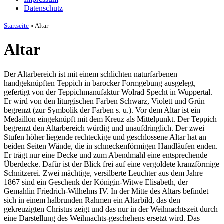
Datenschutz
Startseite
»
Altar
Altar
Der Altarbereich ist mit einem schlichten naturfarbenen
handgeknüpften Teppich in barocker Formgebung ausgelegt,
gefertigt von der Teppichmanufaktur Wolrad Specht in Wuppertal.
Er wird von den liturgischen Farben Schwarz, Violett und Grün
begrenzt (zur Symbolik der Farben s. u.). Vor dem Altar ist ein
Medaillon eingeknüpft mit dem Kreuz als Mittelpunkt. Der Teppich
begrenzt den Altarbereich würdig und unaufdringlich. Der zwei
Stufen höher liegende rechteckige und geschlossene Altar hat an
beiden Seiten Wände, die in schneckenförmigen Handläufen enden.
Er trägt nur eine Decke und zum Abendmahl eine entsprechende
Überdecke. Dafür ist der Blick frei auf eine vergoldete kranzförmige
Schnitzerei. Zwei mächtige, versilberte Leuchter aus dem Jahre
1867 sind ein Geschenk der Königin-Witwe Elisabeth, der
Gemahlin Friedrich-Wilhelms IV. In der Mitte des Altars befindet
sich in einem halbrunden Rahmen ein Altarbild, das den
gekreuzigten Christus zeigt und das nur in der Weihnachtszeit durch
eine Darstellung des Weihnachts-geschehens ersetzt wird. Das