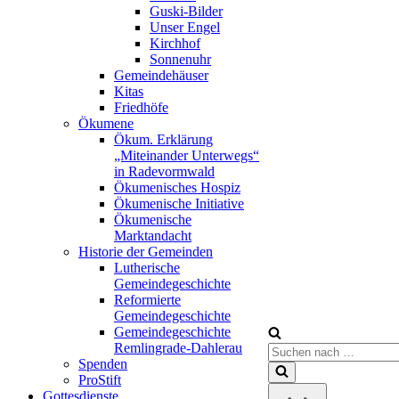
Guski-Bilder
Unser Engel
Kirchhof
Sonnenuhr
Gemeindehäuser
Kitas
Friedhöfe
Ökumene
Ökum. Erklärung
„Miteinander Unterwegs“
in Radevormwald
Ökumenisches Hospiz
Ökumenische Initiative
Ökumenische
Marktandacht
Historie der Gemeinden
Lutherische
Gemeindegeschichte
Reformierte
Gemeindegeschichte
Gemeindegeschichte
Remlingrade-Dahlerau
Suchen
Spenden
nach …
ProStift
Gottesdienste