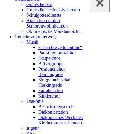
Gottesdienste
Gottesdienste im Livestream
Schulgottesdienste
Andachten in den
Seniorenwohnheimen
Ökumenische Marktandacht
Gemeinsam unterwegs
Musik
Ensemble „Flötentöne“
Paul-Gerhardt-Chor
Gospelchor
Bläsergruppe
Posaunenchor
Remlingrade
Singgemeinschaft
Herkingrade
Familienchor
Kinderchor
Diakonie
Besuchsdienstkreis
Diakoniestation
Diakonisches Werk des
Kirchenkreises Lennep
Jugend
Kitas