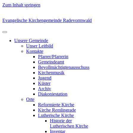
Zum Inhalt springen
Evangelische Kirchengemeinde Radevormwald
Unsere Gemeinde
Unser Leitbild
Kontakte
Pfarrer/Pfarrerin
Gemeindeamt
Bevollmächtigtenausschuss
Kirchenmusik
Jugend
Küster
Archiv
Diakoniestation
Orte
Reformierte Kirche
Kirche Remlingrade
Lutherische Kirche
Historie der
Lutherischen Kirche
Inventar