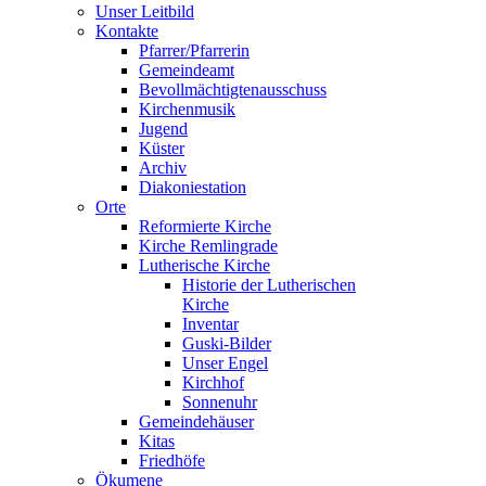
Unser Leitbild
Kontakte
Pfarrer/Pfarrerin
Gemeindeamt
Bevollmächtigtenausschuss
Kirchenmusik
Jugend
Küster
Archiv
Diakoniestation
Orte
Reformierte Kirche
Kirche Remlingrade
Lutherische Kirche
Historie der Lutherischen
Kirche
Inventar
Guski-Bilder
Unser Engel
Kirchhof
Sonnenuhr
Gemeindehäuser
Kitas
Friedhöfe
Ökumene