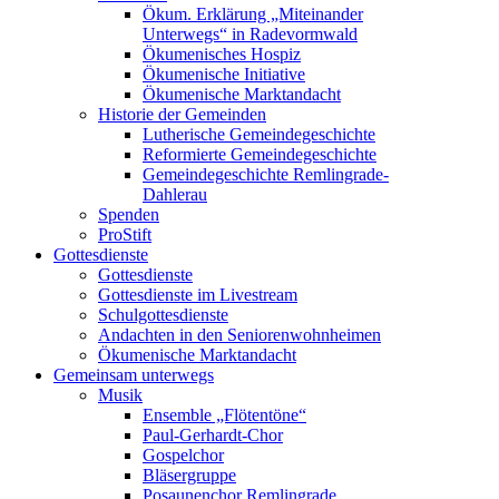
Ökum. Erklärung „Miteinander
Unterwegs“ in Radevormwald
Ökumenisches Hospiz
Ökumenische Initiative
Ökumenische Marktandacht
Historie der Gemeinden
Lutherische Gemeindegeschichte
Reformierte Gemeindegeschichte
Gemeindegeschichte Remlingrade-
Dahlerau
Spenden
ProStift
Gottesdienste
Gottesdienste
Gottesdienste im Livestream
Schulgottesdienste
Andachten in den Seniorenwohnheimen
Ökumenische Marktandacht
Gemeinsam unterwegs
Musik
Ensemble „Flötentöne“
Paul-Gerhardt-Chor
Gospelchor
Bläsergruppe
Posaunenchor Remlingrade