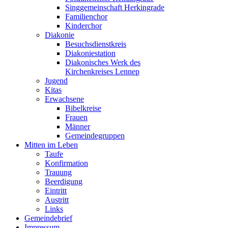
Singgemeinschaft Herkingrade
Familienchor
Kinderchor
Diakonie
Besuchsdienstkreis
Diakoniestation
Diakonisches Werk des
Kirchenkreises Lennep
Jugend
Kitas
Erwachsene
Bibelkreise
Frauen
Männer
Gemeindegruppen
Mitten im Leben
Taufe
Konfirmation
Trauung
Beerdigung
Eintritt
Austritt
Links
Gemeindebrief
Impressum