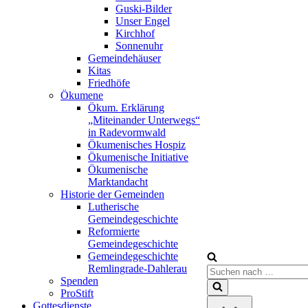
Guski-Bilder
Unser Engel
Kirchhof
Sonnenuhr
Gemeindehäuser
Kitas
Friedhöfe
Ökumene
Ökum. Erklärung
„Miteinander Unterwegs“
in Radevormwald
Ökumenisches Hospiz
Ökumenische Initiative
Ökumenische
Marktandacht
Historie der Gemeinden
Lutherische
Gemeindegeschichte
Reformierte
Gemeindegeschichte
Gemeindegeschichte
Remlingrade-Dahlerau
Suchen
Spenden
nach …
ProStift
Gottesdienste