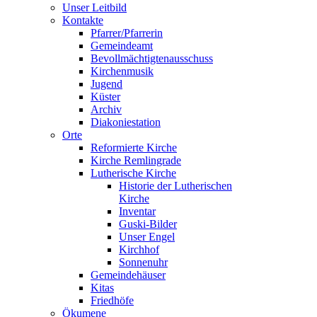
Unser Leitbild
Kontakte
Pfarrer/Pfarrerin
Gemeindeamt
Bevollmächtigtenausschuss
Kirchenmusik
Jugend
Küster
Archiv
Diakoniestation
Orte
Reformierte Kirche
Kirche Remlingrade
Lutherische Kirche
Historie der Lutherischen
Kirche
Inventar
Guski-Bilder
Unser Engel
Kirchhof
Sonnenuhr
Gemeindehäuser
Kitas
Friedhöfe
Ökumene