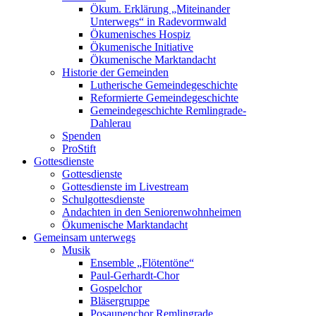
Ökum. Erklärung „Miteinander
Unterwegs“ in Radevormwald
Ökumenisches Hospiz
Ökumenische Initiative
Ökumenische Marktandacht
Historie der Gemeinden
Lutherische Gemeindegeschichte
Reformierte Gemeindegeschichte
Gemeindegeschichte Remlingrade-
Dahlerau
Spenden
ProStift
Gottesdienste
Gottesdienste
Gottesdienste im Livestream
Schulgottesdienste
Andachten in den Seniorenwohnheimen
Ökumenische Marktandacht
Gemeinsam unterwegs
Musik
Ensemble „Flötentöne“
Paul-Gerhardt-Chor
Gospelchor
Bläsergruppe
Posaunenchor Remlingrade