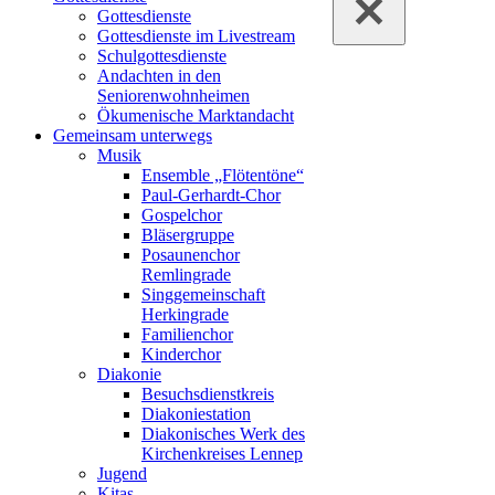
Gottesdienste
Gottesdienste im Livestream
Schulgottesdienste
Andachten in den
Seniorenwohnheimen
Ökumenische Marktandacht
Gemeinsam unterwegs
Musik
Ensemble „Flötentöne“
Paul-Gerhardt-Chor
Gospelchor
Bläsergruppe
Posaunenchor
Remlingrade
Singgemeinschaft
Herkingrade
Familienchor
Kinderchor
Diakonie
Besuchsdienstkreis
Diakoniestation
Diakonisches Werk des
Kirchenkreises Lennep
Jugend
Kitas