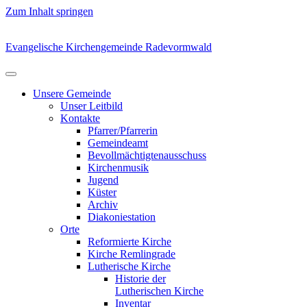
Zum Inhalt springen
Evangelische Kirchengemeinde Radevormwald
Unsere Gemeinde
Unser Leitbild
Kontakte
Pfarrer/Pfarrerin
Gemeindeamt
Bevollmächtigtenausschuss
Kirchenmusik
Jugend
Küster
Archiv
Diakoniestation
Orte
Reformierte Kirche
Kirche Remlingrade
Lutherische Kirche
Historie der
Lutherischen Kirche
Inventar