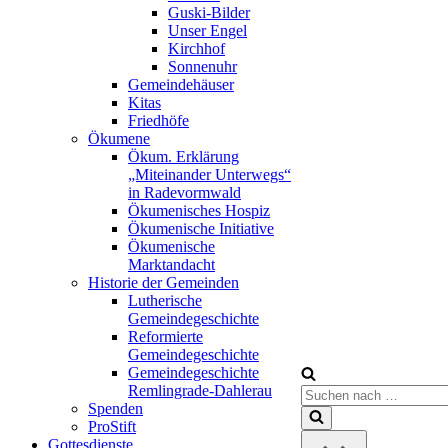
Guski-Bilder
Unser Engel
Kirchhof
Sonnenuhr
Gemeindehäuser
Kitas
Friedhöfe
Ökumene
Ökum. Erklärung
„Miteinander Unterwegs“
in Radevormwald
Ökumenisches Hospiz
Ökumenische Initiative
Ökumenische
Marktandacht
Historie der Gemeinden
Lutherische
Gemeindegeschichte
Reformierte
Gemeindegeschichte
Gemeindegeschichte
Remlingrade-Dahlerau
Suchen
Spenden
nach …
ProStift
Gottesdienste