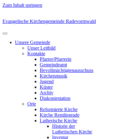
Zum Inhalt springen
Evangelische Kirchengemeinde Radevormwald
Unsere Gemeinde
Unser Leitbild
Kontakte
Pfarrer/Pfarrerin
Gemeindeamt
Bevollmächtigtenausschuss
Kirchenmusik
Jugend
Küster
Archiv
Diakoniestation
Orte
Reformierte Kirche
Kirche Remlingrade
Lutherische Kirche
Historie der
Lutherischen Kirche
Inventar