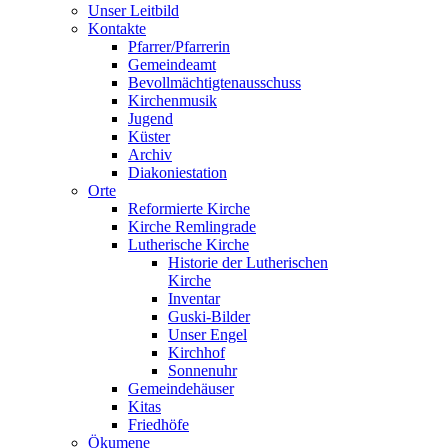
Unser Leitbild
Kontakte
Pfarrer/Pfarrerin
Gemeindeamt
Bevollmächtigtenausschuss
Kirchenmusik
Jugend
Küster
Archiv
Diakoniestation
Orte
Reformierte Kirche
Kirche Remlingrade
Lutherische Kirche
Historie der Lutherischen
Kirche
Inventar
Guski-Bilder
Unser Engel
Kirchhof
Sonnenuhr
Gemeindehäuser
Kitas
Friedhöfe
Ökumene