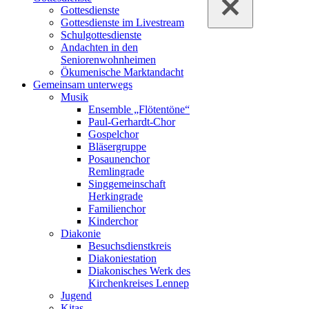
Gottesdienste
Gottesdienste im Livestream
Schulgottesdienste
Andachten in den
Seniorenwohnheimen
Ökumenische Marktandacht
Gemeinsam unterwegs
Musik
Ensemble „Flötentöne“
Paul-Gerhardt-Chor
Gospelchor
Bläsergruppe
Posaunenchor
Remlingrade
Singgemeinschaft
Herkingrade
Familienchor
Kinderchor
Diakonie
Besuchsdienstkreis
Diakoniestation
Diakonisches Werk des
Kirchenkreises Lennep
Jugend
Kitas