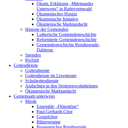
Ökum. Erklärung „Miteinander
Unterwegs“ in Radevormwald
Ökumenisches Hospiz
Ökumenische Initiative
Ökumenische Marktandacht
Historie der Gemeinden
Lutherische Gemeindegeschichte
Reformierte Gemeindegeschichte
Gemeindegeschichte Remlingrade-
Dahlerau
Spenden
ProStift
Gottesdienste
Gottesdienste
Gottesdienste im Livestream
Schulgottesdienste
Andachten in den Seniorenwohnheimen
Ökumenische Marktandacht
Gemeinsam unterwegs
Musik
Ensemble „Flötentöne“
Paul-Gerhardt-Chor
Gospelchor
Bläsergruppe
Posaunenchor Remlingrade