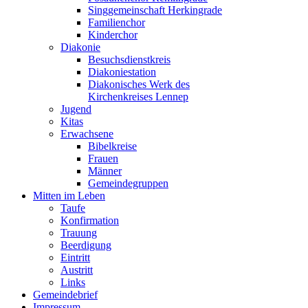
Singgemeinschaft Herkingrade
Familienchor
Kinderchor
Diakonie
Besuchsdienstkreis
Diakoniestation
Diakonisches Werk des
Kirchenkreises Lennep
Jugend
Kitas
Erwachsene
Bibelkreise
Frauen
Männer
Gemeindegruppen
Mitten im Leben
Taufe
Konfirmation
Trauung
Beerdigung
Eintritt
Austritt
Links
Gemeindebrief
Impressum