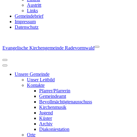
Austritt
Links
Gemeindebrief
Impressum
Datenschutz
Evangelische Kirchengemeinde Radevormwald
Navigationsmenü
Navigationsmenü
Unsere Gemeinde
Unser Leitbild
Kontakte
Pfarrer/Pfarrerin
Gemeindeamt
Bevollmächtigtenausschuss
Kirchenmusik
Jugend
Küster
Archiv
Diakoniestation
Orte