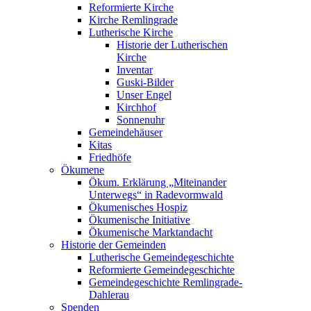
Reformierte Kirche
Kirche Remlingrade
Lutherische Kirche
Historie der Lutherischen
Kirche
Inventar
Guski-Bilder
Unser Engel
Kirchhof
Sonnenuhr
Gemeindehäuser
Kitas
Friedhöfe
Ökumene
Ökum. Erklärung „Miteinander
Unterwegs“ in Radevormwald
Ökumenisches Hospiz
Ökumenische Initiative
Ökumenische Marktandacht
Historie der Gemeinden
Lutherische Gemeindegeschichte
Reformierte Gemeindegeschichte
Gemeindegeschichte Remlingrade-
Dahlerau
Spenden