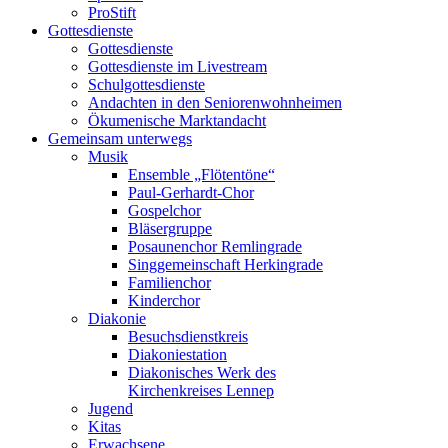
ProStift
Gottesdienste
Gottesdienste
Gottesdienste im Livestream
Schulgottesdienste
Andachten in den Seniorenwohnheimen
Ökumenische Marktandacht
Gemeinsam unterwegs
Musik
Ensemble „Flötentöne“
Paul-Gerhardt-Chor
Gospelchor
Bläsergruppe
Posaunenchor Remlingrade
Singgemeinschaft Herkingrade
Familienchor
Kinderchor
Diakonie
Besuchsdienstkreis
Diakoniestation
Diakonisches Werk des
Kirchenkreises Lennep
Jugend
Kitas
Erwachsene