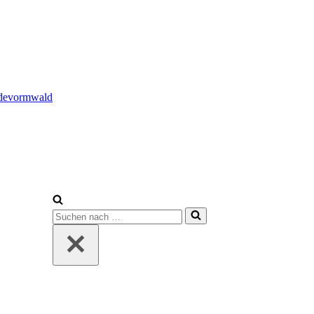
adevormwald
Suchen
nach …