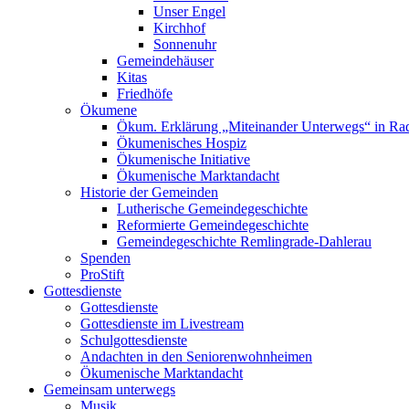
Unser Engel
Kirchhof
Sonnenuhr
Gemeindehäuser
Kitas
Friedhöfe
Ökumene
Ökum. Erklärung „Miteinander Unterwegs“ in R
Ökumenisches Hospiz
Ökumenische Initiative
Ökumenische Marktandacht
Historie der Gemeinden
Lutherische Gemeindegeschichte
Reformierte Gemeindegeschichte
Gemeindegeschichte Remlingrade-Dahlerau
Spenden
ProStift
Gottesdienste
Gottesdienste
Gottesdienste im Livestream
Schulgottesdienste
Andachten in den Seniorenwohnheimen
Ökumenische Marktandacht
Gemeinsam unterwegs
Musik