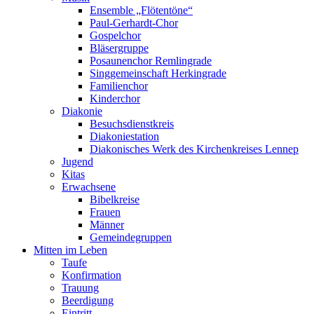
Ensemble „Flötentöne“
Paul-Gerhardt-Chor
Gospelchor
Bläsergruppe
Posaunenchor Remlingrade
Singgemeinschaft Herkingrade
Familienchor
Kinderchor
Diakonie
Besuchsdienstkreis
Diakoniestation
Diakonisches Werk des Kirchenkreises Lennep
Jugend
Kitas
Erwachsene
Bibelkreise
Frauen
Männer
Gemeindegruppen
Mitten im Leben
Taufe
Konfirmation
Trauung
Beerdigung
Eintritt