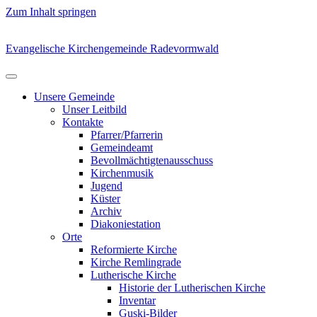
Zum Inhalt springen
Evangelische Kirchengemeinde Radevormwald
Unsere Gemeinde
Unser Leitbild
Kontakte
Pfarrer/Pfarrerin
Gemeindeamt
Bevollmächtigtenausschuss
Kirchenmusik
Jugend
Küster
Archiv
Diakoniestation
Orte
Reformierte Kirche
Kirche Remlingrade
Lutherische Kirche
Historie der Lutherischen Kirche
Inventar
Guski-Bilder