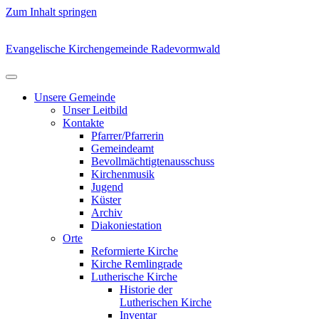
Zum Inhalt springen
Evangelische Kirchengemeinde Radevormwald
Unsere Gemeinde
Unser Leitbild
Kontakte
Pfarrer/Pfarrerin
Gemeindeamt
Bevollmächtigtenausschuss
Kirchenmusik
Jugend
Küster
Archiv
Diakoniestation
Orte
Reformierte Kirche
Kirche Remlingrade
Lutherische Kirche
Historie der
Lutherischen Kirche
Inventar