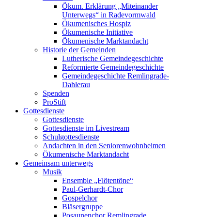
Ökum. Erklärung „Miteinander
Unterwegs“ in Radevormwald
Ökumenisches Hospiz
Ökumenische Initiative
Ökumenische Marktandacht
Historie der Gemeinden
Lutherische Gemeindegeschichte
Reformierte Gemeindegeschichte
Gemeindegeschichte Remlingrade-
Dahlerau
Spenden
ProStift
Gottesdienste
Gottesdienste
Gottesdienste im Livestream
Schulgottesdienste
Andachten in den Seniorenwohnheimen
Ökumenische Marktandacht
Gemeinsam unterwegs
Musik
Ensemble „Flötentöne“
Paul-Gerhardt-Chor
Gospelchor
Bläsergruppe
Posaunenchor Remlingrade