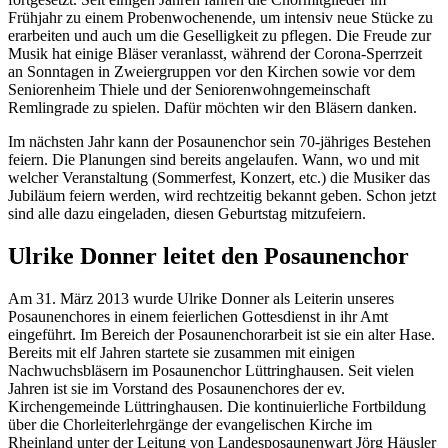
Frühjahr zu einem Probenwochenende, um intensiv neue Stücke zu
erarbeiten und auch um die Geselligkeit zu pflegen. Die Freude zur
Musik hat einige Bläser veranlasst, während der Corona-Sperrzeit
an Sonntagen in Zweiergruppen vor den Kirchen sowie vor dem
Seniorenheim Thiele und der Seniorenwohngemeinschaft
Remlingrade zu spielen. Dafür möchten wir den Bläsern danken.
Im nächsten Jahr kann der Posaunenchor sein 70-jähriges Bestehen
feiern. Die Planungen sind bereits angelaufen. Wann, wo und mit
welcher Veranstaltung (Sommerfest, Konzert, etc.) die Musiker das
Jubiläum feiern werden, wird rechtzeitig bekannt geben. Schon jetzt
sind alle dazu eingeladen, diesen Geburtstag mitzufeiern.
Ulrike Donner leitet den Posaunenchor
Am 31. März 2013 wurde Ulrike Donner als Leiterin unseres
Posaunenchores in einem feierlichen Gottesdienst in ihr Amt
eingeführt. Im Bereich der Posaunenchorarbeit ist sie ein alter Hase.
Bereits mit elf Jahren startete sie zusammen mit einigen
Nachwuchsbläsern im Posaunenchor Lüttringhausen. Seit vielen
Jahren ist sie im Vorstand des Posaunenchores der ev.
Kirchengemeinde Lüttringhausen. Die kontinuierliche Fortbildung
über die Chorleiterlehrgänge der evangelischen Kirche im
Rheinland unter der Leitung von Landesposaunenwart Jörg Häusler