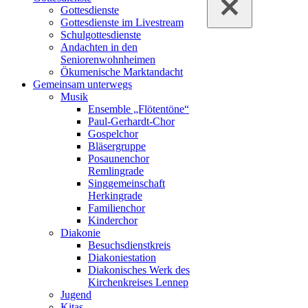
Gottesdienste
Gottesdienste im Livestream
Schulgottesdienste
Andachten in den
Seniorenwohnheimen
Ökumenische Marktandacht
Gemeinsam unterwegs
Musik
Ensemble „Flötentöne“
Paul-Gerhardt-Chor
Gospelchor
Bläsergruppe
Posaunenchor
Remlingrade
Singgemeinschaft
Herkingrade
Familienchor
Kinderchor
Diakonie
Besuchsdienstkreis
Diakoniestation
Diakonisches Werk des
Kirchenkreises Lennep
Jugend
Kitas