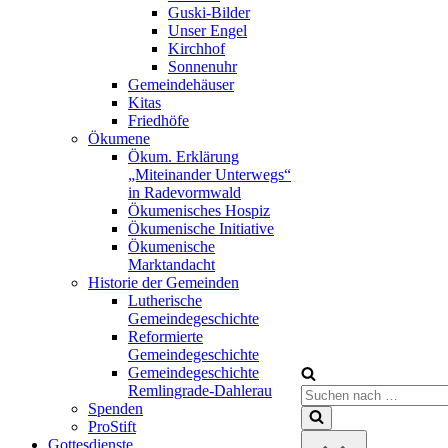
Guski-Bilder
Unser Engel
Kirchhof
Sonnenuhr
Gemeindehäuser
Kitas
Friedhöfe
Ökumene
Ökum. Erklärung
„Miteinander Unterwegs“
in Radevormwald
Ökumenisches Hospiz
Ökumenische Initiative
Ökumenische
Marktandacht
Historie der Gemeinden
Lutherische
Gemeindegeschichte
Reformierte
Gemeindegeschichte
Gemeindegeschichte
Remlingrade-Dahlerau
Suchen
Spenden
nach …
ProStift
Gottesdienste