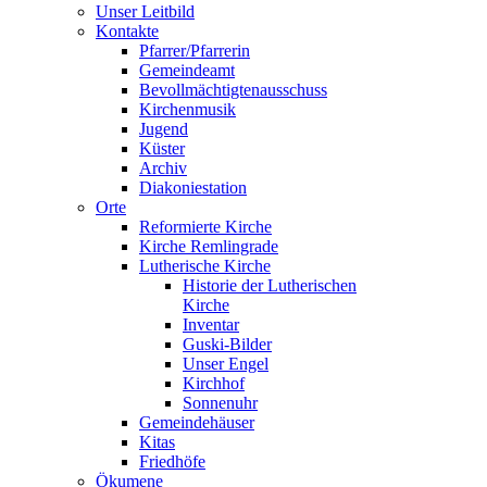
Unser Leitbild
Kontakte
Pfarrer/Pfarrerin
Gemeindeamt
Bevollmächtigtenausschuss
Kirchenmusik
Jugend
Küster
Archiv
Diakoniestation
Orte
Reformierte Kirche
Kirche Remlingrade
Lutherische Kirche
Historie der Lutherischen
Kirche
Inventar
Guski-Bilder
Unser Engel
Kirchhof
Sonnenuhr
Gemeindehäuser
Kitas
Friedhöfe
Ökumene