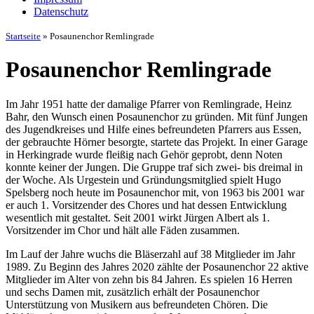
Datenschutz
Startseite
»
Posaunenchor Remlingrade
Posaunenchor Remlingrade
Im Jahr 1951 hatte der damalige Pfarrer von Remlingrade, Heinz
Bahr, den Wunsch einen Posaunenchor zu gründen. Mit fünf Jungen
des Jugendkreises und Hilfe eines befreundeten Pfarrers aus Essen,
der gebrauchte Hörner besorgte, startete das Projekt. In einer Garage
in Herkingrade wurde fleißig nach Gehör geprobt, denn Noten
konnte keiner der Jungen. Die Gruppe traf sich zwei- bis dreimal in
der Woche. Als Urgestein und Gründungsmitglied spielt Hugo
Spelsberg noch heute im Posaunenchor mit, von 1963 bis 2001 war
er auch 1. Vorsitzender des Chores und hat dessen Entwicklung
wesentlich mit gestaltet. Seit 2001 wirkt Jürgen Albert als 1.
Vorsitzender im Chor und hält alle Fäden zusammen.
Im Lauf der Jahre wuchs die Bläserzahl auf 38 Mitglieder im Jahr
1989. Zu Beginn des Jahres 2020 zählte der Posaunenchor 22 aktive
Mitglieder im Alter von zehn bis 84 Jahren. Es spielen 16 Herren
und sechs Damen mit, zusätzlich erhält der Posaunenchor
Unterstützung von Musikern aus befreundeten Chören. Die