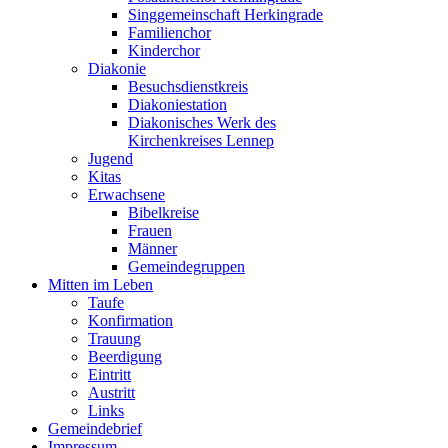
Singgemeinschaft Herkingrade
Familienchor
Kinderchor
Diakonie
Besuchsdienstkreis
Diakoniestation
Diakonisches Werk des
Kirchenkreises Lennep
Jugend
Kitas
Erwachsene
Bibelkreise
Frauen
Männer
Gemeindegruppen
Mitten im Leben
Taufe
Konfirmation
Trauung
Beerdigung
Eintritt
Austritt
Links
Gemeindebrief
Impressum