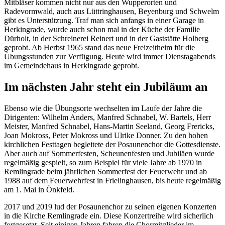
Mitbläser kommen nicht nur aus den Wupperorten und
Radevormwald, auch aus Lüttringhausen, Beyenburg und Schwelm
gibt es Unterstützung. Traf man sich anfangs in einer Garage in
Herkingrade, wurde auch schon mal in der Küche der Familie
Dürholt, in der Schreinerei Reinert und in der Gaststätte Holberg
geprobt. Ab Herbst 1965 stand das neue Freizeitheim für die
Übungsstunden zur Verfügung. Heute wird immer Dienstagabends
im Gemeindehaus in Herkingrade geprobt.
Im nächsten Jahr steht ein Jubiläum an
Ebenso wie die Übungsorte wechselten im Laufe der Jahre die
Dirigenten: Wilhelm Anders, Manfred Schnabel, W. Bartels, Herr
Meister, Manfred Schnabel, Hans-Martin Seeland, Georg Frericks,
Joan Mokross, Peter Mokross und Ulrike Donner. Zu den hohen
kirchlichen Festtagen begleitete der Posaunenchor die Gottesdienste.
Aber auch auf Sommerfesten, Scheunenfesten und Jubiläen wurde
regelmäßig gespielt, so zum Beispiel für viele Jahre ab 1970 in
Remlingrade beim jährlichen Sommerfest der Feuerwehr und ab
1988 auf dem Feuerwehrfest in Frielinghausen, bis heute regelmäßig
am 1. Mai in Önkfeld.
2017 und 2019 lud der Posaunenchor zu seinen eigenen Konzerten
in die Kirche Remlingrade ein. Diese Konzertreihe wird sicherlich
fortgesetzt. Seit einigen Jahren fahren die Chormitglieder im