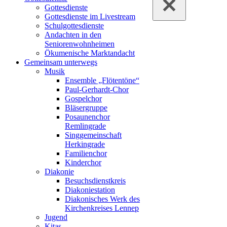
Gottesdienste
Gottesdienste im Livestream
Schulgottesdienste
Andachten in den
Seniorenwohnheimen
Ökumenische Marktandacht
Gemeinsam unterwegs
Musik
Ensemble „Flötentöne“
Paul-Gerhardt-Chor
Gospelchor
Bläsergruppe
Posaunenchor
Remlingrade
Singgemeinschaft
Herkingrade
Familienchor
Kinderchor
Diakonie
Besuchsdienstkreis
Diakoniestation
Diakonisches Werk des
Kirchenkreises Lennep
Jugend
Kitas