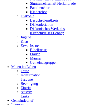
Singgemeinschaft Herkingrade
Familienchor
Kinderchor
Diakonie
Besuchsdienstkreis
Diakoniestation
Diakonisches Werk des
Kirchenkreises Lennep
Jugend
Kitas
Erwachsene
Bibelkreise
Frauen
Männer
Gemeindegruppen
Mitten im Leben
Taufe
Konfirmation
Trauung
Beerdigung
Eintritt
Austritt
Links
Gemeindebrief
Impressum