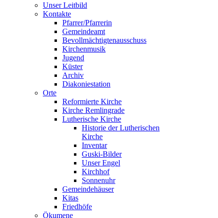
Unser Leitbild
Kontakte
Pfarrer/Pfarrerin
Gemeindeamt
Bevollmächtigtenausschuss
Kirchenmusik
Jugend
Küster
Archiv
Diakoniestation
Orte
Reformierte Kirche
Kirche Remlingrade
Lutherische Kirche
Historie der Lutherischen
Kirche
Inventar
Guski-Bilder
Unser Engel
Kirchhof
Sonnenuhr
Gemeindehäuser
Kitas
Friedhöfe
Ökumene