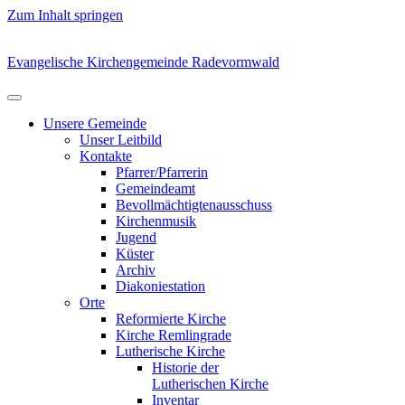
Zum Inhalt springen
Evangelische Kirchengemeinde Radevormwald
Unsere Gemeinde
Unser Leitbild
Kontakte
Pfarrer/Pfarrerin
Gemeindeamt
Bevollmächtigtenausschuss
Kirchenmusik
Jugend
Küster
Archiv
Diakoniestation
Orte
Reformierte Kirche
Kirche Remlingrade
Lutherische Kirche
Historie der
Lutherischen Kirche
Inventar