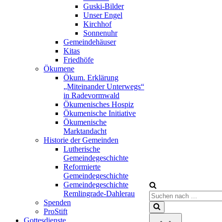
Guski-Bilder
Unser Engel
Kirchhof
Sonnenuhr
Gemeindehäuser
Kitas
Friedhöfe
Ökumene
Ökum. Erklärung
„Miteinander Unterwegs“
in Radevormwald
Ökumenisches Hospiz
Ökumenische Initiative
Ökumenische
Marktandacht
Historie der Gemeinden
Lutherische
Gemeindegeschichte
Reformierte
Gemeindegeschichte
Gemeindegeschichte
Remlingrade-Dahlerau
Suchen
Spenden
nach …
ProStift
Gottesdienste