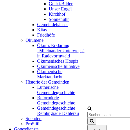
Guski-Bilder
Unser Engel
Kirchhof
Sonnenuhr
Gemeindehäuser
Kitas
Friedhöfe
Ökumene
Ökum. Erklärung
„Miteinander Unterwegs“
in Radevormwald
Ökumenisches Hospiz
Ökumenische Initiative
Ökumenische
Marktandacht
Historie der Gemeinden
Lutherische
Gemeindegeschichte
Reformierte
Gemeindegeschichte
Gemeindegeschichte
Remlingrade-Dahlerau
Suchen
Spenden
nach …
ProStift
Gottesdienste