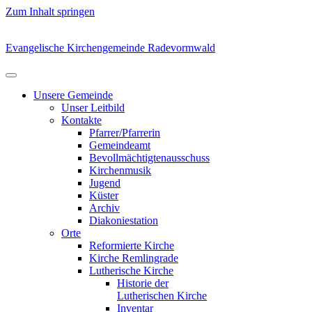
Zum Inhalt springen
Evangelische Kirchengemeinde Radevormwald
Unsere Gemeinde
Unser Leitbild
Kontakte
Pfarrer/Pfarrerin
Gemeindeamt
Bevollmächtigtenausschuss
Kirchenmusik
Jugend
Küster
Archiv
Diakoniestation
Orte
Reformierte Kirche
Kirche Remlingrade
Lutherische Kirche
Historie der
Lutherischen Kirche
Inventar