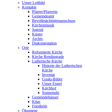
Unser Leitbild
Kontakte
Pfarrer/Pfarrerin
Gemeindeamt
Bevollmächtigtenausschuss
Kirchenmusik
Jugend
Küster
Archiv
Diakoniestation
Orte
Reformierte Kirche
Kirche Remlingrade
Lutherische Kirche
Historie der Lutherischen
Kirche
Inventar
Guski-Bilder
Unser Engel
Kirchhof
Sonnenuhr
Gemeindehäuser
Kitas
Friedhöfe
Ökumene