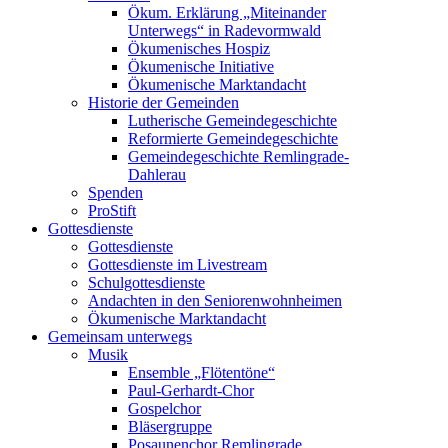
Ökum. Erklärung „Miteinander
Unterwegs“ in Radevormwald
Ökumenisches Hospiz
Ökumenische Initiative
Ökumenische Marktandacht
Historie der Gemeinden
Lutherische Gemeindegeschichte
Reformierte Gemeindegeschichte
Gemeindegeschichte Remlingrade-
Dahlerau
Spenden
ProStift
Gottesdienste
Gottesdienste
Gottesdienste im Livestream
Schulgottesdienste
Andachten in den Seniorenwohnheimen
Ökumenische Marktandacht
Gemeinsam unterwegs
Musik
Ensemble „Flötentöne“
Paul-Gerhardt-Chor
Gospelchor
Bläsergruppe
Posaunenchor Remlingrade