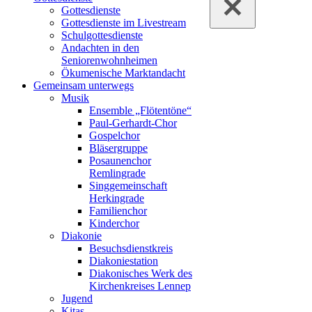
Gottesdienste
Gottesdienste im Livestream
Schulgottesdienste
Andachten in den
Seniorenwohnheimen
Ökumenische Marktandacht
Gemeinsam unterwegs
Musik
Ensemble „Flötentöne“
Paul-Gerhardt-Chor
Gospelchor
Bläsergruppe
Posaunenchor
Remlingrade
Singgemeinschaft
Herkingrade
Familienchor
Kinderchor
Diakonie
Besuchsdienstkreis
Diakoniestation
Diakonisches Werk des
Kirchenkreises Lennep
Jugend
Kitas