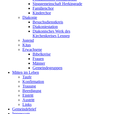
Singgemeinschaft Herkingrade
Familienchor
Kinderchor
Diakonie
Besuchsdienstkreis
Diakoniestation
Diakonisches Werk des
Kirchenkreises Lennep
Jugend
Kitas
Erwachsene
Bibelkreise
Frauen
Männer
Gemeindegruppen
Mitten im Leben
Taufe
Konfirmation
Trauung
Beerdigung
Eintritt
Austritt
Links
Gemeindebrief
Impressum