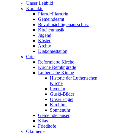
Unser Leitbild
Kontakte
Pfarrer/Pfarrerin
Gemeindeamt
Bevollmächtigtenausschuss
Kirchenmusik
Jugend
Küster
Archiv
Diakoniestation
Orte
Reformierte Kirche
Kirche Remlingrade
Lutherische Kirche
Historie der Lutherischen
Kirche
Inventar
Guski-Bilder
Unser Engel
Kirchhof
Sonnenuhr
Gemeindehäuser
Kitas
Friedhöfe
Ökumene