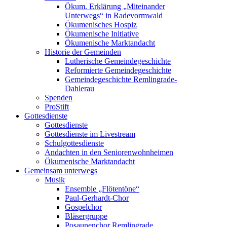
Ökum. Erklärung „Miteinander
Unterwegs“ in Radevormwald
Ökumenisches Hospiz
Ökumenische Initiative
Ökumenische Marktandacht
Historie der Gemeinden
Lutherische Gemeindegeschichte
Reformierte Gemeindegeschichte
Gemeindegeschichte Remlingrade-
Dahlerau
Spenden
ProStift
Gottesdienste
Gottesdienste
Gottesdienste im Livestream
Schulgottesdienste
Andachten in den Seniorenwohnheimen
Ökumenische Marktandacht
Gemeinsam unterwegs
Musik
Ensemble „Flötentöne“
Paul-Gerhardt-Chor
Gospelchor
Bläsergruppe
Posaunenchor Remlingrade