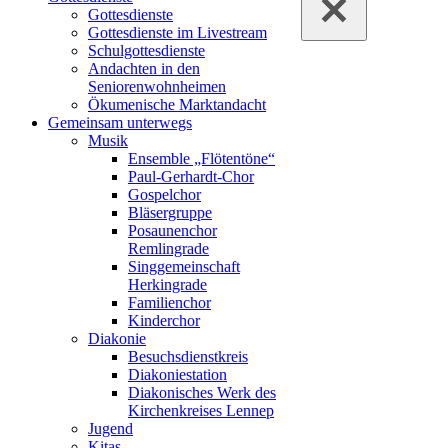
Gottesdienste
Gottesdienste im Livestream
Schulgottesdienste
Andachten in den
Seniorenwohnheimen
Ökumenische Marktandacht
Gemeinsam unterwegs
Musik
Ensemble „Flötentöne“
Paul-Gerhardt-Chor
Gospelchor
Bläsergruppe
Posaunenchor
Remlingrade
Singgemeinschaft
Herkingrade
Familienchor
Kinderchor
Diakonie
Besuchsdienstkreis
Diakoniestation
Diakonisches Werk des
Kirchenkreises Lennep
Jugend
Kitas