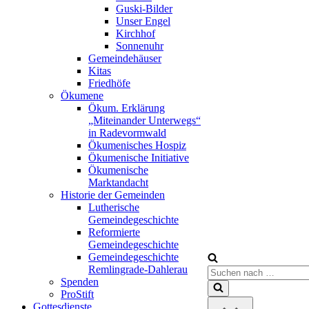
Guski-Bilder
Unser Engel
Kirchhof
Sonnenuhr
Gemeindehäuser
Kitas
Friedhöfe
Ökumene
Ökum. Erklärung
„Miteinander Unterwegs“
in Radevormwald
Ökumenisches Hospiz
Ökumenische Initiative
Ökumenische
Marktandacht
Historie der Gemeinden
Lutherische
Gemeindegeschichte
Reformierte
Gemeindegeschichte
Gemeindegeschichte
Remlingrade-Dahlerau
Suchen
Spenden
nach …
ProStift
Gottesdienste