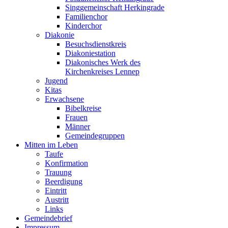
Singgemeinschaft Herkingrade
Familienchor
Kinderchor
Diakonie
Besuchsdienstkreis
Diakoniestation
Diakonisches Werk des
Kirchenkreises Lennep
Jugend
Kitas
Erwachsene
Bibelkreise
Frauen
Männer
Gemeindegruppen
Mitten im Leben
Taufe
Konfirmation
Trauung
Beerdigung
Eintritt
Austritt
Links
Gemeindebrief
Impressum