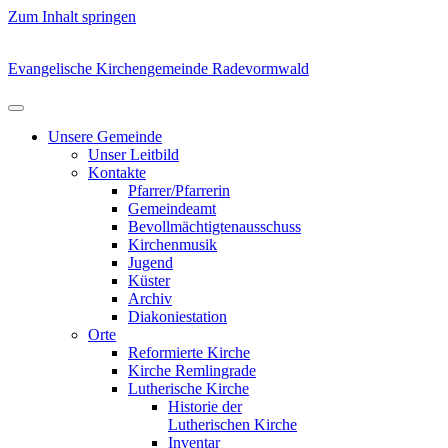
Zum Inhalt springen
Evangelische Kirchengemeinde Radevormwald
Unsere Gemeinde
Unser Leitbild
Kontakte
Pfarrer/Pfarrerin
Gemeindeamt
Bevollmächtigtenausschuss
Kirchenmusik
Jugend
Küster
Archiv
Diakoniestation
Orte
Reformierte Kirche
Kirche Remlingrade
Lutherische Kirche
Historie der
Lutherischen Kirche
Inventar