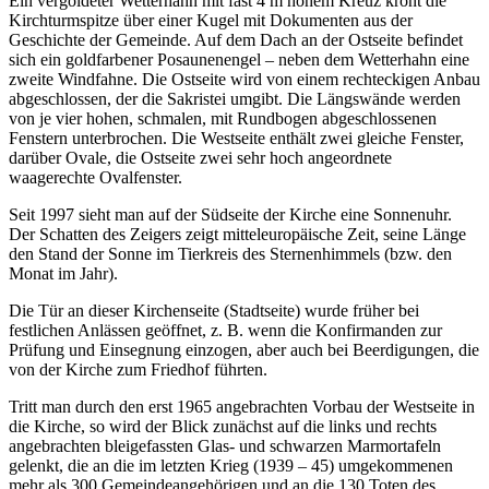
Ein vergoldeter Wetterhahn mit fast 4 m hohem Kreuz krönt die
Kirchturmspitze über einer Kugel mit Dokumenten aus der
Geschichte der Gemeinde. Auf dem Dach an der Ostseite befindet
sich ein goldfarbener Posaunenengel – neben dem Wetterhahn eine
zweite Windfahne. Die Ostseite wird von einem rechteckigen Anbau
abgeschlossen, der die Sakristei umgibt. Die Längswände werden
von je vier hohen, schmalen, mit Rundbogen abgeschlossenen
Fenstern unterbrochen. Die Westseite enthält zwei gleiche Fenster,
darüber Ovale, die Ostseite zwei sehr hoch angeordnete
waagerechte Ovalfenster.
Seit 1997 sieht man auf der Südseite der Kirche eine Sonnenuhr.
Der Schatten des Zeigers zeigt mitteleuropäische Zeit, seine Länge
den Stand der Sonne im Tierkreis des Sternenhimmels (bzw. den
Monat im Jahr).
Die Tür an dieser Kirchenseite (Stadtseite) wurde früher bei
festlichen Anlässen geöffnet, z. B. wenn die Konfirmanden zur
Prüfung und Einsegnung einzogen, aber auch bei Beerdigungen, die
von der Kirche zum Friedhof führten.
Tritt man durch den erst 1965 angebrachten Vorbau der Westseite in
die Kirche, so wird der Blick zunächst auf die links und rechts
angebrachten bleigefassten Glas- und schwarzen Marmortafeln
gelenkt, die an die im letzten Krieg (1939 – 45) umgekommenen
mehr als 300 Gemeindeangehörigen und an die 130 Toten des