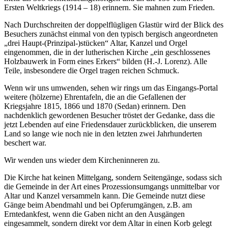
Ersten Weltkriegs (1914 – 18) erinnern. Sie mahnen zum Frieden.
Nach Durchschreiten der doppelflügligen Glastür wird der Blick des
Besuchers zunächst einmal von den typisch bergisch angeordneten
„drei Haupt-(Prinzipal-)stücken“ Altar, Kanzel und Orgel
eingenommen, die in der lutherischen Kirche „ein geschlossenes
Holzbauwerk in Form eines Erkers“ bilden (H.-J. Lorenz). Alle
Teile, insbesondere die Orgel tragen reichen Schmuck.
Wenn wir uns umwenden, sehen wir rings um das Eingangs-Portal
weitere (hölzerne) Ehrentafeln, die an die Gefallenen der
Kriegsjahre 1815, 1866 und 1870 (Sedan) erinnern. Den
nachdenklich gewordenen Besucher tröstet der Gedanke, dass die
jetzt Lebenden auf eine Friedensdauer zurückblicken, die unserem
Land so lange wie noch nie in den letzten zwei Jahrhunderten
beschert war.
Wir wenden uns wieder dem Kircheninneren zu.
Die Kirche hat keinen Mittelgang, sondern Seitengänge, sodass sich
die Gemeinde in der Art eines Prozessionsumgangs unmittelbar vor
Altar und Kanzel versammeln kann. Die Gemeinde nutzt diese
Gänge beim Abendmahl und bei Opferumgängen, z.B. am
Erntedankfest, wenn die Gaben nicht an den Ausgängen
eingesammelt, sondern direkt vor dem Altar in einen Korb gelegt