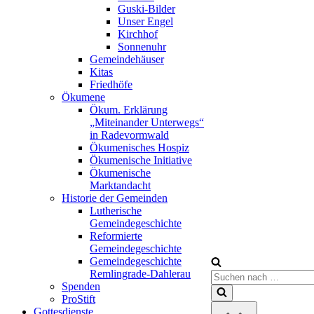
Guski-Bilder
Unser Engel
Kirchhof
Sonnenuhr
Gemeindehäuser
Kitas
Friedhöfe
Ökumene
Ökum. Erklärung
„Miteinander Unterwegs“
in Radevormwald
Ökumenisches Hospiz
Ökumenische Initiative
Ökumenische
Marktandacht
Historie der Gemeinden
Lutherische
Gemeindegeschichte
Reformierte
Gemeindegeschichte
Gemeindegeschichte
Remlingrade-Dahlerau
Suchen
Spenden
nach …
ProStift
Gottesdienste