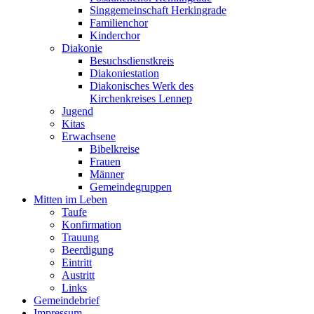
Singgemeinschaft Herkingrade
Familienchor
Kinderchor
Diakonie
Besuchsdienstkreis
Diakoniestation
Diakonisches Werk des
Kirchenkreises Lennep
Jugend
Kitas
Erwachsene
Bibelkreise
Frauen
Männer
Gemeindegruppen
Mitten im Leben
Taufe
Konfirmation
Trauung
Beerdigung
Eintritt
Austritt
Links
Gemeindebrief
Impressum