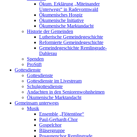
Ökum. Erklärung „Miteinander
Unterwegs“ in Radevormwald
Ökumenisches Hospiz
Ökumenische Initiative
Ökumenische Marktandacht
Historie der Gemeinden
Lutherische Gemeindegeschichte
Reformierte Gemeindegeschichte
Gemeindegeschichte Remlingrade-
Dahlerau
Spenden
ProStift
Gottesdienste
Gottesdienste
Gottesdienste im Livestream
Schulgottesdienste
Andachten in den Seniorenwohnheimen
Ökumenische Marktandacht
Gemeinsam unterwegs
Musik
Ensemble „Flötentöne“
Paul-Gerhardt-Chor
Gospelchor
Bläsergruppe
Posaunenchor Remlingrade