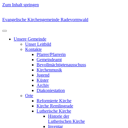
Zum Inhalt springen
Evangelische Kirchengemeinde Radevormwald
Unsere Gemeinde
Unser Leitbild
Kontakte
Pfarrer/Pfarrerin
Gemeindeamt
Bevollmächtigtenausschuss
Kirchenmusik
Jugend
Küster
Archiv
Diakoniestation
Orte
Reformierte Kirche
Kirche Remlingrade
Lutherische Kirche
Historie der
Lutherischen Kirche
Inventar