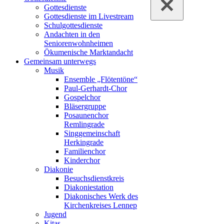
Gottesdienste
Gottesdienste im Livestream
Schulgottesdienste
Andachten in den
Seniorenwohnheimen
Ökumenische Marktandacht
Gemeinsam unterwegs
Musik
Ensemble „Flötentöne“
Paul-Gerhardt-Chor
Gospelchor
Bläsergruppe
Posaunenchor
Remlingrade
Singgemeinschaft
Herkingrade
Familienchor
Kinderchor
Diakonie
Besuchsdienstkreis
Diakoniestation
Diakonisches Werk des
Kirchenkreises Lennep
Jugend
Kitas