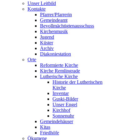
Unser Leitbild
Kontakte
Pfarrer/Pfarrerin
Gemeindeamt
Bevollmächtigtenausschuss
Kirchenmusik
Jugend
Küster
Archiv
Diakoniestation
Orte
Reformierte Kirche
Kirche Remlingrade
Lutherische Kirche
Historie der Lutherischen
Kirche
Inventar
Guski-Bilder
Unser Engel
Kirchhof
Sonnenuhr
Gemeindehäuser
Kitas
Friedhöfe
Ökumene