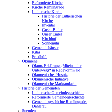
Reformierte Kirche
Kirche Remlingrade
Lutherische Kirche
Historie der Lutherischen
Kirche
Inventar
Guski-Bilder
Unser Engel
Kirchhof
Sonnenuhr
Gemeindehäuser
Kitas
Friedhöfe
Ökumene
Ökum. Erklärung „Miteinander
Unterwegs“ in Radevormwald
Ökumenisches Hospiz
Ökumenische Initiative
Ökumenische Marktandacht
Historie der Gemeinden
Lutherische Gemeindegeschichte
Reformierte Gemeindegeschichte
Gemeindegeschichte Remlingrade-
Dahlerau
Spenden