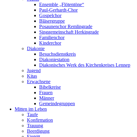
Ensemble „Flötentöne“
Paul-Gerhardt-Chor
Gospelchor
Bläsergruppe
Posaunenchor Remlingrade
Singgemeinschaft Herkingrade
Familienchor
Kinderchor
Diakonie
Besuchsdienstkreis
Diakoniestation
Diakonisches Werk des Kirchenkreises Lennep
Jugend
Kitas
Erwachsene
Bibelkreise
Frauen
Männer
Gemeindegruppen
Mitten im Leben
Taufe
Konfirmation
Trauung
Beerdigung
Eintritt