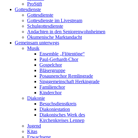
ProStift
Gottesdienste
Gottesdienste
Gottesdienste im Livestream
Schulgottesdienste
Andachten in den Seniorenwohnheimen
Ökumenische Marktandacht
Gemeinsam unterwegs
Musik
Ensemble „Flötentöne“
Paul-Gerhardt-Chor
Gospelchor
Bläsergruppe
Posaunenchor Remlingrade
Singgemeinschaft Herkingrade
Familienchor
Kinderchor
Diakonie
Besuchsdienstkreis
Diakoniestation
Diakonisches Werk des
Kirchenkreises Lennep
Jugend
Kitas
Erwachsene