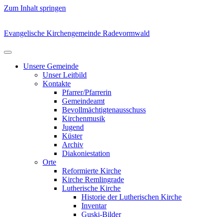
Zum Inhalt springen
Evangelische Kirchengemeinde Radevormwald
Unsere Gemeinde
Unser Leitbild
Kontakte
Pfarrer/Pfarrerin
Gemeindeamt
Bevollmächtigtenausschuss
Kirchenmusik
Jugend
Küster
Archiv
Diakoniestation
Orte
Reformierte Kirche
Kirche Remlingrade
Lutherische Kirche
Historie der Lutherischen Kirche
Inventar
Guski-Bilder