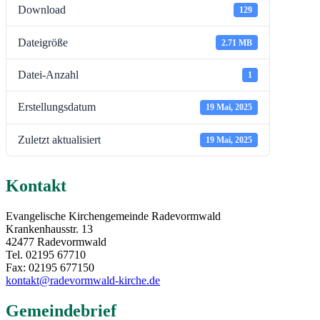
Download
129
Dateigröße
2.71 MB
Datei-Anzahl
1
Erstellungsdatum
19 Mai, 2025
Zuletzt aktualisiert
19 Mai, 2025
Kontakt
Evangelische Kirchengemeinde Radevormwald
Krankenhausstr. 13
42477 Radevormwald
Tel. 02195 67710
Fax: 02195 677150
kontakt@radevormwald-kirche.de
Gemeindebrief