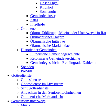
Unser Engel
Kirchhof
Sonnenuhr
Gemeindehäuser
Kitas
Friedhöfe
Ökumene
Ökum. Erklärung „Miteinander Unterwegs“ in R
Ökumenisches Hospiz
Ökumenische Initiative
Ökumenische Marktandacht
Historie der Gemeinden
Lutherische Gemeindegeschichte
Reformierte Gemeindegeschichte
Gemeindegeschichte Remlingrade-Dahlerau
Spenden
ProStift
Gottesdienste
Gottesdienste
Gottesdienste im Livestream
Schulgottesdienste
Andachten in den Seniorenwohnheimen
Ökumenische Marktandacht
Gemeinsam unterwegs
Musik