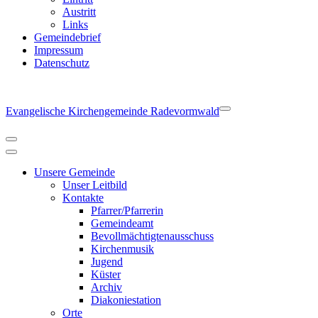
Austritt
Links
Gemeindebrief
Impressum
Datenschutz
Evangelische Kirchengemeinde Radevormwald
Navigationsmenü
Navigationsmenü
Unsere Gemeinde
Unser Leitbild
Kontakte
Pfarrer/Pfarrerin
Gemeindeamt
Bevollmächtigtenausschuss
Kirchenmusik
Jugend
Küster
Archiv
Diakoniestation
Orte