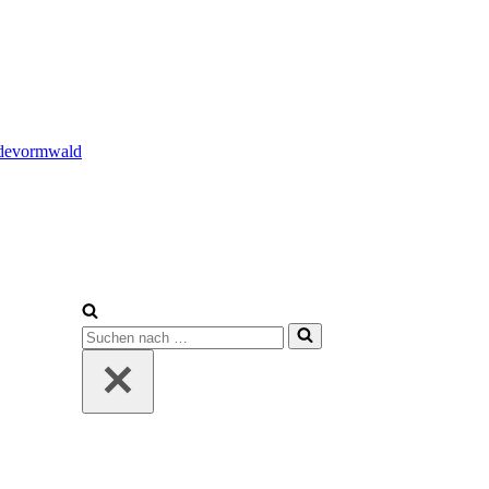
adevormwald
Suchen
nach …