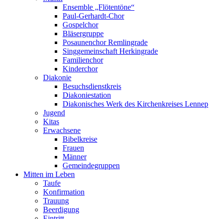
Ensemble „Flötentöne“
Paul-Gerhardt-Chor
Gospelchor
Bläsergruppe
Posaunenchor Remlingrade
Singgemeinschaft Herkingrade
Familienchor
Kinderchor
Diakonie
Besuchsdienstkreis
Diakoniestation
Diakonisches Werk des Kirchenkreises Lennep
Jugend
Kitas
Erwachsene
Bibelkreise
Frauen
Männer
Gemeindegruppen
Mitten im Leben
Taufe
Konfirmation
Trauung
Beerdigung
Eintritt