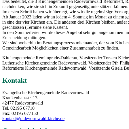
Das bedeutet, die 3 Kirchengemeinden Radevormwald-Reformiert, 
nachdenken, wie sie sich in Zukunft gegenseitig unterstützen können.
Im ersten Schritt haben wir überlegt, wie wir die regelmäßige Versorg
Ab Januar 2023 laden wir an jedem 4. Sonntag im Monat zu einem 
in eine der vier Kirchen ein. Die anderen drei Kirchen bleiben, auße
geschlossen (Termine siehe Kasten).
In den Sommerferien wurde dieses Angebot sehr gut angenommen und 
Entscheidung mittragen.
Wir sind weiterhin im Beratungsprozess miteinander, der vom Kirchenkr
Gemeindearbeit Möglichkeiten einer Zusammenarbeit zu finden.
Kirchengemeinde Remlingrade-Dahlerau, Vorsitzender Torsten Klein
Lutherische Kirchengemeinde Radevormwald, Vorsitzender Pfr. Phili
Reformierte Kirchengemeinde Radevormwald, Vorsitzende Gisela B
Kontakt
Evangelische Kirchengemeinde Radevormwald
Krankenhausstr. 13
42477 Radevormwald
Tel. 02195 67710
Fax: 02195 677150
kontakt@radevormwald-kirche.de