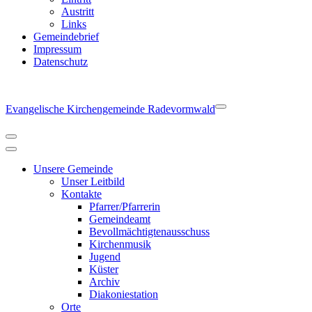
Austritt
Links
Gemeindebrief
Impressum
Datenschutz
Evangelische Kirchengemeinde Radevormwald
Navigationsmenü
Navigationsmenü
Unsere Gemeinde
Unser Leitbild
Kontakte
Pfarrer/Pfarrerin
Gemeindeamt
Bevollmächtigtenausschuss
Kirchenmusik
Jugend
Küster
Archiv
Diakoniestation
Orte