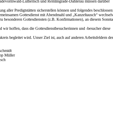
Radevormwald-Lutherisch und Remlingrade-Dahlerau müssen darüber
ung aller Predigtstätten sicherstellen können und folgendes beschlossen
gemeinsamen Gottesdienst mit Abendmahl und „Kanzeltausch“ wechsel
r zu besonderen Gottesdiensten (z.B. Konfirmationen), an diesem Sonnt
wir hoffen, dass die Gottesdienstbesucherinnen und -besucher diese
eis begleitet wird. Unser Ziel ist, auch auf anderen Arbeitsfeldern de
schmidt
pp Müller
usch