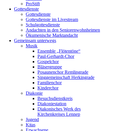
ProStift
Gottesdienste
Gottesdienste
Gottesdienste im Livestream
Schulgottesdienste
Andachten in den Seniorenwohnheimen
Ökumenische Marktandacht
Gemeinsam unterwegs
Musik
Ensemble „Flötentöne“
Paul-Gerhardt-Chor
Gospelchor
Bläsergruppe
Posaunenchor Remlingrade
Singgemeinschaft Herkingrade
Familienchor
Kinderchor
Diakonie
Besuchsdienstkreis
Diakoniestation
Diakonisches Werk des
Kirchenkreises Lennep
Jugend
Kitas
Erwachsene