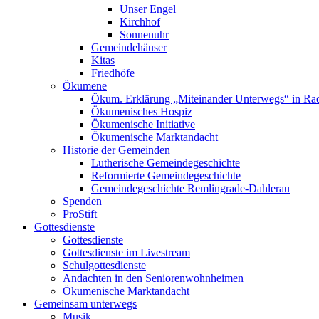
Unser Engel
Kirchhof
Sonnenuhr
Gemeindehäuser
Kitas
Friedhöfe
Ökumene
Ökum. Erklärung „Miteinander Unterwegs“ in R
Ökumenisches Hospiz
Ökumenische Initiative
Ökumenische Marktandacht
Historie der Gemeinden
Lutherische Gemeindegeschichte
Reformierte Gemeindegeschichte
Gemeindegeschichte Remlingrade-Dahlerau
Spenden
ProStift
Gottesdienste
Gottesdienste
Gottesdienste im Livestream
Schulgottesdienste
Andachten in den Seniorenwohnheimen
Ökumenische Marktandacht
Gemeinsam unterwegs
Musik