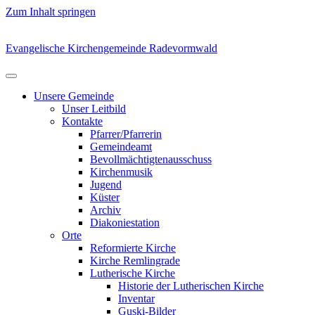
Zum Inhalt springen
Evangelische Kirchengemeinde Radevormwald
Unsere Gemeinde
Unser Leitbild
Kontakte
Pfarrer/Pfarrerin
Gemeindeamt
Bevollmächtigtenausschuss
Kirchenmusik
Jugend
Küster
Archiv
Diakoniestation
Orte
Reformierte Kirche
Kirche Remlingrade
Lutherische Kirche
Historie der Lutherischen Kirche
Inventar
Guski-Bilder