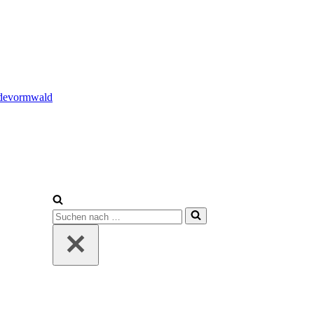
adevormwald
Suchen
nach …