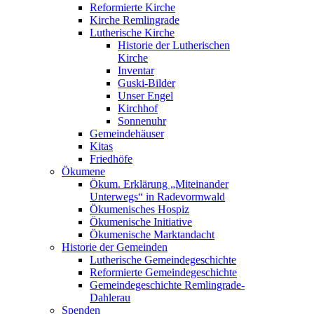
Reformierte Kirche
Kirche Remlingrade
Lutherische Kirche
Historie der Lutherischen
Kirche
Inventar
Guski-Bilder
Unser Engel
Kirchhof
Sonnenuhr
Gemeindehäuser
Kitas
Friedhöfe
Ökumene
Ökum. Erklärung „Miteinander
Unterwegs“ in Radevormwald
Ökumenisches Hospiz
Ökumenische Initiative
Ökumenische Marktandacht
Historie der Gemeinden
Lutherische Gemeindegeschichte
Reformierte Gemeindegeschichte
Gemeindegeschichte Remlingrade-
Dahlerau
Spenden