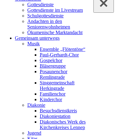
Gottesdienste
Gottesdienste im Livestream
Schulgottesdienste
Andachten in den
Seniorenwohnheimen
Ökumenische Marktandacht
Gemeinsam unterwegs
Musik
Ensemble „Flötentöne“
Paul-Gerhardt-Chor
Gospelchor
Bläsergruppe
Posaunenchor
Remlingrade
Singgemeinschaft
Herkingrade
Familienchor
Kinderchor
Diakonie
Besuchsdienstkreis
Diakoniestation
Diakonisches Werk des
Kirchenkreises Lennep
Jugend
Kitas