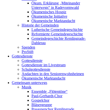
Ökum. Erklärung „Miteinander
Unterwegs“ in Radevormwald
Ökumenisches Hospiz
Ökumenische Initiative
Ökumenische Marktandacht
Historie der Gemeinden
Lutherische Gemeindegeschichte
Reformierte Gemeindegeschichte
Gemeindegeschichte Remlingrade-
Dahlerau
Spenden
ProStift
Gottesdienste
Gottesdienste
Gottesdienste im Livestream
Schulgottesdienste
Andachten in den Seniorenwohnheimen
Ökumenische Marktandacht
Gemeinsam unterwegs
Musik
Ensemble „Flötentöne“
Paul-Gerhardt-Chor
Gospelchor
Bläsergruppe
Posaunenchor Remlingrade