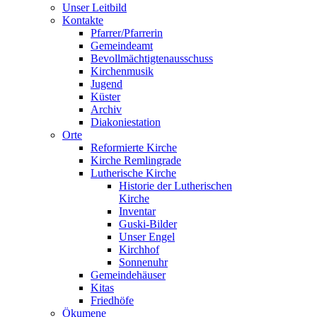
Unser Leitbild
Kontakte
Pfarrer/Pfarrerin
Gemeindeamt
Bevollmächtigtenausschuss
Kirchenmusik
Jugend
Küster
Archiv
Diakoniestation
Orte
Reformierte Kirche
Kirche Remlingrade
Lutherische Kirche
Historie der Lutherischen
Kirche
Inventar
Guski-Bilder
Unser Engel
Kirchhof
Sonnenuhr
Gemeindehäuser
Kitas
Friedhöfe
Ökumene