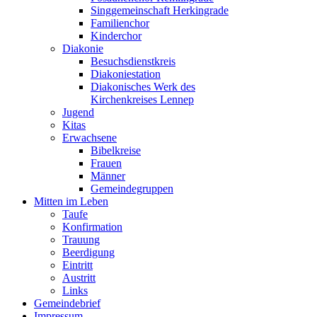
Singgemeinschaft Herkingrade
Familienchor
Kinderchor
Diakonie
Besuchsdienstkreis
Diakoniestation
Diakonisches Werk des
Kirchenkreises Lennep
Jugend
Kitas
Erwachsene
Bibelkreise
Frauen
Männer
Gemeindegruppen
Mitten im Leben
Taufe
Konfirmation
Trauung
Beerdigung
Eintritt
Austritt
Links
Gemeindebrief
Impressum