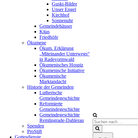
Guski-Bilder
Unser Engel
Kirchhof
Sonnenuhr
Gemeindehäuser
Kitas
Friedhöfe
Ökumene
Ökum. Erklärung
„Miteinander Unterwegs“
in Radevormwald
Ökumenisches Hospiz
Ökumenische Initiative
Ökumenische
Marktandacht
Historie der Gemeinden
Lutherische
Gemeindegeschichte
Reformierte
Gemeindegeschichte
Gemeindegeschichte
Remlingrade-Dahlerau
Suchen
Spenden
nach …
ProStift
Gottesdienste