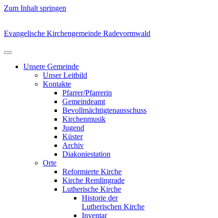
Zum Inhalt springen
Evangelische Kirchengemeinde Radevormwald
Unsere Gemeinde
Unser Leitbild
Kontakte
Pfarrer/Pfarrerin
Gemeindeamt
Bevollmächtigtenausschuss
Kirchenmusik
Jugend
Küster
Archiv
Diakoniestation
Orte
Reformierte Kirche
Kirche Remlingrade
Lutherische Kirche
Historie der
Lutherischen Kirche
Inventar