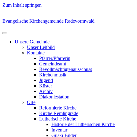
Zum Inhalt springen
Evangelische Kirchengemeinde Radevormwald
Unsere Gemeinde
Unser Leitbild
Kontakte
Pfarrer/Pfarrerin
Gemeindeamt
Bevollmächtigtenausschuss
Kirchenmusik
Jugend
Küster
Archiv
Diakoniestation
Orte
Reformierte Kirche
Kirche Remlingrade
Lutherische Kirche
Historie der Lutherischen Kirche
Inventar
Guski-Bilder