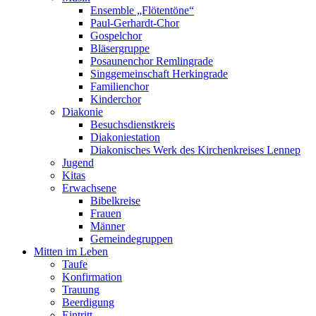
Ensemble „Flötentöne“
Paul-Gerhardt-Chor
Gospelchor
Bläsergruppe
Posaunenchor Remlingrade
Singgemeinschaft Herkingrade
Familienchor
Kinderchor
Diakonie
Besuchsdienstkreis
Diakoniestation
Diakonisches Werk des Kirchenkreises Lennep
Jugend
Kitas
Erwachsene
Bibelkreise
Frauen
Männer
Gemeindegruppen
Mitten im Leben
Taufe
Konfirmation
Trauung
Beerdigung
Eintritt