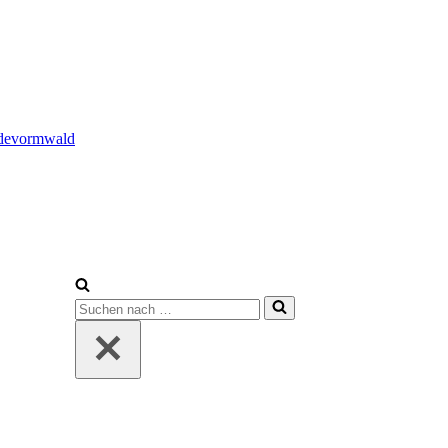
adevormwald
Suchen
nach …