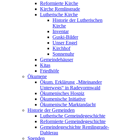
Reformierte Kirche
Kirche Remlingrade
Lutherische Kirche
Historie der Lutherischen
Kirche
Inventar
Guski-Bilder
Unser Engel
Kirchhof
Sonnenuhr
Gemeindehäuser
Kitas
Friedhöfe
Ökumene
Ökum. Erklärung „Miteinander
Unterwegs“ in Radevormwald
Ökumenisches Hospiz
Ökumenische Initiative
Ökumenische Marktandacht
Historie der Gemeinden
Lutherische Gemeindegeschichte
Reformierte Gemeindegeschichte
Gemeindegeschichte Remlingrade-
Dahlerau
Spenden