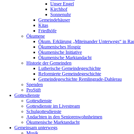
Unser Engel
Kirchhof
Sonnenuhr
Gemeindehäuser
Kitas
Friedhöfe
Ökumene
Ökum. Erklärung „Miteinander Unterwegs“ in R
Ökumenisches Hospiz
Ökumenische Initiative
Ökumenische Marktandacht
Historie der Gemeinden
Lutherische Gemeindegeschichte
Reformierte Gemeindegeschichte
Gemeindegeschichte Remlingrade-Dahlerau
Spenden
ProStift
Gottesdienste
Gottesdienste
Gottesdienste im Livestream
Schulgottesdienste
Andachten in den Seniorenwohnheimen
Ökumenische Marktandacht
Gemeinsam unterwegs
Musik