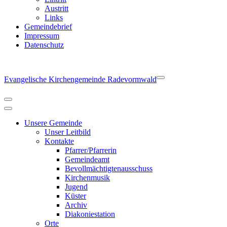
Austritt
Links
Gemeindebrief
Impressum
Datenschutz
Evangelische Kirchengemeinde Radevormwald
Navigationsmenü
Navigationsmenü
Unsere Gemeinde
Unser Leitbild
Kontakte
Pfarrer/Pfarrerin
Gemeindeamt
Bevollmächtigtenausschuss
Kirchenmusik
Jugend
Küster
Archiv
Diakoniestation
Orte