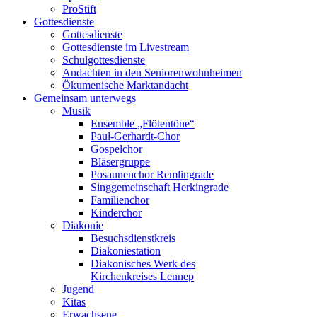
ProStift
Gottesdienste
Gottesdienste
Gottesdienste im Livestream
Schulgottesdienste
Andachten in den Seniorenwohnheimen
Ökumenische Marktandacht
Gemeinsam unterwegs
Musik
Ensemble „Flötentöne“
Paul-Gerhardt-Chor
Gospelchor
Bläsergruppe
Posaunenchor Remlingrade
Singgemeinschaft Herkingrade
Familienchor
Kinderchor
Diakonie
Besuchsdienstkreis
Diakoniestation
Diakonisches Werk des
Kirchenkreises Lennep
Jugend
Kitas
Erwachsene