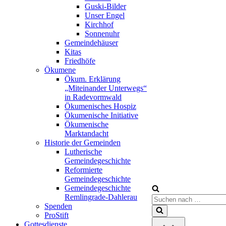
Guski-Bilder
Unser Engel
Kirchhof
Sonnenuhr
Gemeindehäuser
Kitas
Friedhöfe
Ökumene
Ökum. Erklärung
„Miteinander Unterwegs“
in Radevormwald
Ökumenisches Hospiz
Ökumenische Initiative
Ökumenische
Marktandacht
Historie der Gemeinden
Lutherische
Gemeindegeschichte
Reformierte
Gemeindegeschichte
Gemeindegeschichte
Remlingrade-Dahlerau
Suchen
Spenden
nach …
ProStift
Gottesdienste