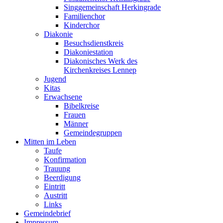
Singgemeinschaft Herkingrade
Familienchor
Kinderchor
Diakonie
Besuchsdienstkreis
Diakoniestation
Diakonisches Werk des
Kirchenkreises Lennep
Jugend
Kitas
Erwachsene
Bibelkreise
Frauen
Männer
Gemeindegruppen
Mitten im Leben
Taufe
Konfirmation
Trauung
Beerdigung
Eintritt
Austritt
Links
Gemeindebrief
Impressum