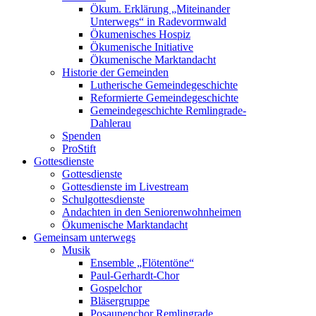
Ökum. Erklärung „Miteinander
Unterwegs“ in Radevormwald
Ökumenisches Hospiz
Ökumenische Initiative
Ökumenische Marktandacht
Historie der Gemeinden
Lutherische Gemeindegeschichte
Reformierte Gemeindegeschichte
Gemeindegeschichte Remlingrade-
Dahlerau
Spenden
ProStift
Gottesdienste
Gottesdienste
Gottesdienste im Livestream
Schulgottesdienste
Andachten in den Seniorenwohnheimen
Ökumenische Marktandacht
Gemeinsam unterwegs
Musik
Ensemble „Flötentöne“
Paul-Gerhardt-Chor
Gospelchor
Bläsergruppe
Posaunenchor Remlingrade