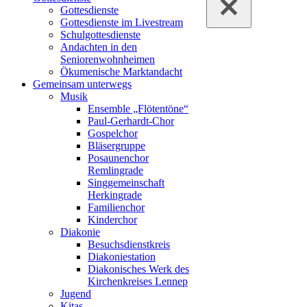
Gottesdienste
Gottesdienste im Livestream
Schulgottesdienste
Andachten in den
Seniorenwohnheimen
Ökumenische Marktandacht
Gemeinsam unterwegs
Musik
Ensemble „Flötentöne“
Paul-Gerhardt-Chor
Gospelchor
Bläsergruppe
Posaunenchor
Remlingrade
Singgemeinschaft
Herkingrade
Familienchor
Kinderchor
Diakonie
Besuchsdienstkreis
Diakoniestation
Diakonisches Werk des
Kirchenkreises Lennep
Jugend
Kitas