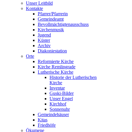
Unser Leitbild
Kontakte
Pfarrer/Pfarrerin
Gemeindeamt
Bevollmächtigtenausschuss
Kirchenmusik
Jugend
Küster
Archiv
Diakoniestation
Orte
Reformierte Kirche
Kirche Remlingrade
Lutherische Kirche
Historie der Lutherischen
Kirche
Inventar
Guski-Bilder
Unser Engel
Kirchhof
Sonnenuhr
Gemeindehäuser
Kitas
Friedhöfe
Ökumene