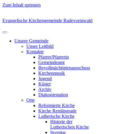
Zum Inhalt springen
Evangelische Kirchengemeinde Radevormwald
Unsere Gemeinde
Unser Leitbild
Kontakte
Pfarrer/Pfarrerin
Gemeindeamt
Bevollmächtigtenausschuss
Kirchenmusik
Jugend
Küster
Archiv
Diakoniestation
Orte
Reformierte Kirche
Kirche Remlingrade
Lutherische Kirche
Historie der
Lutherischen Kirche
Inventar