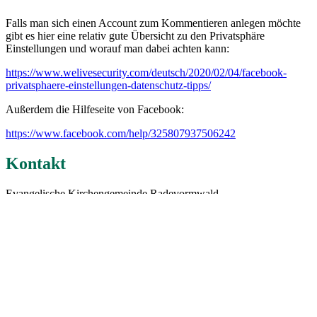
Falls man sich einen Account zum Kommentieren anlegen möchte
gibt es hier eine relativ gute Übersicht zu den Privatsphäre
Einstellungen und worauf man dabei achten kann:
https://www.welivesecurity.com/deutsch/2020/02/04/facebook-
privatsphaere-einstellungen-datenschutz-tipps/
Außerdem die Hilfeseite von Facebook:
https://www.facebook.com/help/325807937506242
Kontakt
Evangelische Kirchengemeinde Radevormwald
Krankenhausstr. 13
42477 Radevormwald
Tel. 02195 67710
Fax: 02195 677150
kontakt@radevormwald-kirche.de
Gemeindebrief